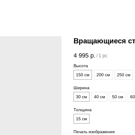
Вращающиеся ст
4 995
р.
/
1 pc
Высота
150 см
200 см
250 см
Ширина
30 см
40 см
50 см
60
Толщина
15 см
Печать изображения